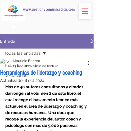
www.gestionycomunicacion.com
Entrada
Todas las entradas
Mauricio Bertero
Todas las entradas
14 ago 2024
2 min de lectura
Herramientas de liderazgo y coaching
Destacadas
Actualizado:
8 oct 2024
Más de 40 autores consultados y citados 
dan origen al volumen 2 de este libro, el 
cual recoge el basamento teórico más 
actual en el área de liderazgo y coaching y 
de recursos humanos. Una obra que 
recoge la experiencia del autor, coach y 
psicólogo con más de 5.000 personas 