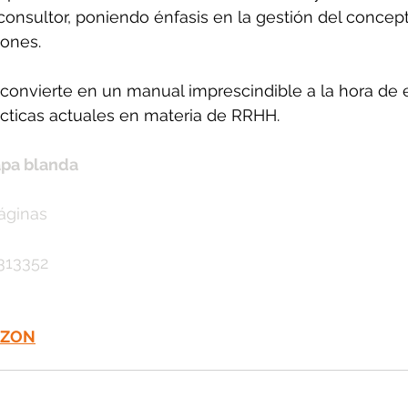
onsultor, poniendo énfasis en la gestión del concep
iones.
o convierte en un manual imprescindible a la hora de 
rácticas actuales en materia de RRHH.
apa blanda
áginas
313352
AZON