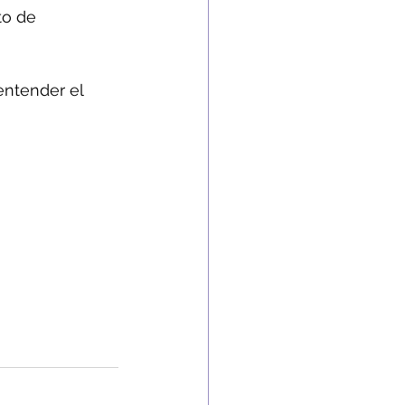
to de 
entender el 