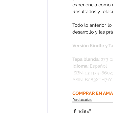
experiencia como c
Resultados y relac
Todo lo anterior, l
desarrollo y las p
Versión Kindle y T
Tapa blanda:
 273 p
Idioma:
 Español
ISBN-13: 979-8602
ASIN: B083XTH71Y
COMPRAR EN AM
Destacadas