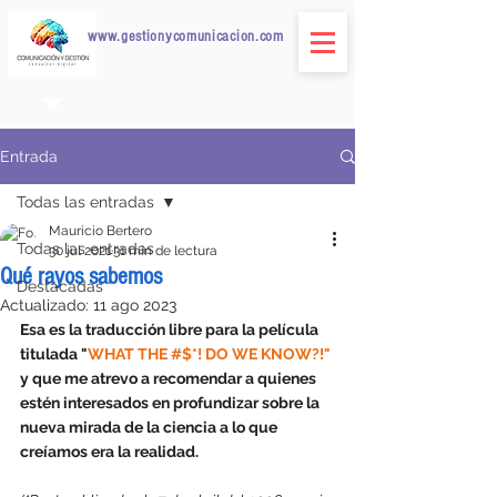
www.gestionycomunicacion.com
Entrada
Todas las entradas
Mauricio Bertero
Todas las entradas
30 jul 2021
31 min de lectura
Qué rayos sabemos
Destacadas
Actualizado:
11 ago 2023
Esa es la traducción libre para la película 
titulada "
WHAT THE #$*! DO WE KNOW?!" 
y que me atrevo a recomendar a quienes 
estén interesados en profundizar sobre la 
nueva mirada de la ciencia a lo que 
creíamos era la realidad.