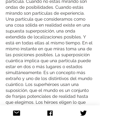
partícula. Cuando no estás mirando son 
ondas de posibilidades. Cuando estás 
mirando son partículas de experiencia. 
Una partícula que consideramos como 
una cosa sólida en realidad existe en una 
supuesta superposición, una onda 
extendida de localizaciones posibles. Y 
está en todas ellas al mismo tiempo. En el 
mismo instante en que miras toma una de 
las posiciones posibles. La superposición 
cuántica implica que una partícula puede 
estar en dos o más lugares o estados 
simultáneamente. Es un concepto más 
extraño y uno de los distintivos del mundo 
cuántico. Los superhéroes usan una 
suposición, que el mundo es un conjunto 
de franjas potenciales de realidad hasta 
que elegimos. Los héroes eligen lo que 
quieren : estar en muchos lugares a la vez, 
experimentar muchas posibilidades juntas 
y luego caer en la elegida.
La pregunta es: hasta qué profundidad 
del hoyo del conejo quieres ir? 